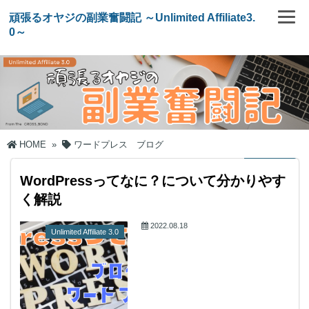
頑張るオヤジの副業奮闘記 ～Unlimited Affiliate3.
0～
HOME
»
ワードプレス ブログ
WordPressってなに？について分かりやす
く解説
2022.08.18
Unlimited Affiliate 3.0