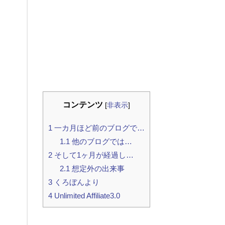
コンテンツ
[
非表示
]
1
一カ月ほど前のブログで…
1.1
他のブログでは…
2
そして1ヶ月が経過し…
2.1
想定外の出来事
3
くろぼんより
4
Unlimited Affiliate3.0