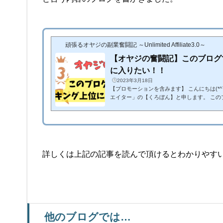
頑張るオヤジの副業奮闘記 ～Unlimited Affiliate3.0～
【オヤジの奮闘記】このブログ
に入りたい！！
2023年3月18日
【プロモーションを含みます】 こんにちは(*^
エイター」の【くろぼん】と申します。 このブログは「Un
0」という教材を使って、五十路の初心者ア
「オヤジの奮闘記」を綴っています。スーパ
ですが、逆に「リアル」情報をお届けできる強みが
アフィリエイトを始めたいと考えている方や、
エイトを始めようと考えている方の「背中を
ま...
詳しくは上記の記事を読んで頂けるとわかりやす
他のブログでは…