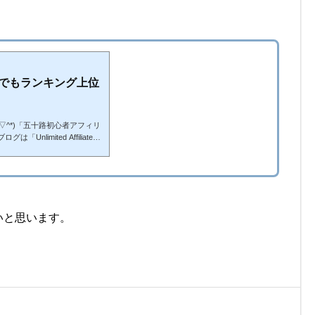
でもランキング上位
▽^*)「五十路初心者アフィリ
limited Affiliate3.
フィリエイターが日々奮闘する
ーアフィリエイターとは程遠い
あります(*^-^*) これから
私の様に50代からアフィリ
押す」内容のブログになってい
いと思います。